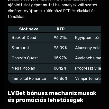
ajánlott slot gépet mutat be, amelyek változatos
élményt nyújtanak különböző RTP értékekkel és
témákkal.
Slot neve
RTP
Book of Dead
96,21%
Egyiptomi témájú 
Starburst
96,09%
Alacsony volatilit
Gonzo's Quest
95,97%
Avalanche mechan
Mega Moolah
88,12%
Progresszív jackp
Immortal Romance
96,86%
Vámpír tematika b
LVBet bónusz mechanizmusok
és promóciós lehetőségek