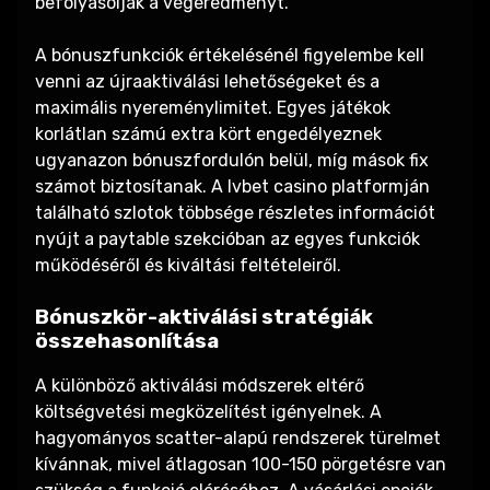
befolyásolják a végeredményt.
A bónuszfunkciók értékelésénél figyelembe kell
venni az újraaktiválási lehetőségeket és a
maximális nyereménylimitet. Egyes játékok
korlátlan számú extra kört engedélyeznek
ugyanazon bónuszfordulón belül, míg mások fix
számot biztosítanak. A lvbet casino platformján
található szlotok többsége részletes információt
nyújt a paytable szekcióban az egyes funkciók
működéséről és kiváltási feltételeiről.
Bónuszkör-aktiválási stratégiák
összehasonlítása
A különböző aktiválási módszerek eltérő
költségvetési megközelítést igényelnek. A
hagyományos scatter-alapú rendszerek türelmet
kívánnak, mivel átlagosan 100-150 pörgetésre van