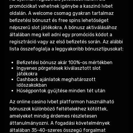
promóciókat vehetnek igénybe a kaszinó lvbet
oldalán. A welcome csomag gyakran tartalmaz
befizetési bónuszt és free spins lehetőséget
népszerű slot játékokra. A bónusz aktiválásához
általában meg kell adni egy promóciós kódot a
regisztráció vagy az első befizetés során. Az alábbi
lista összefoglalja a leggyakoribb bónusztípusokat:
Befizetési bónusz akár 100%-os mértékben
Ingyenes pörgetések kiválasztott slot
játékokra
Cashback ajánlatok meghatározott
időszakokban
Hűségpontok gyűjtése minden tét után
Az online casino lvbet platformon használható
bónuszok különböző feltételekhez kötöttek,
amelyeket mindig érdemes részletesen
áttanulmányozni. A fogadási követelmények
általában 35-40-szeres összegű forgalmat