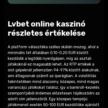
Lvbet online kaszinó
részletes értékelése
A platform választéka széles skálán mozog, ahol a
minimális tét általában 0,10-0,20 EUR között
kezdődik a legtöbb nyerőgépen, míg az asztali
játékoknál ez magasabb lehet. Az RTP értékek a
slot gépeknél jellemzően 94-97% között alakulnak,
ami átlagosnak számít az iparágban. A volatilitás
tekintetében mind alacsony, közepes, mind magas
variancájú játékokat találsz, így a bankroll-kezelés
szempontjából érdemes előzetesen tájékozódni az
adott cím jellemzőiről. Egy közepes tempójú
játékmenet esetén 50-100 EUR kezdőtőke ajánlott