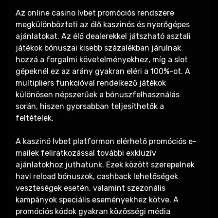
Az online casino lvbet promóciós rendszere
megkülönbözteti az élő kaszinós és nyerőgépes
ajánlatokat. Az élő dealerekkel játszható asztali
játékok bónuszai kisebb százalékban járulnak
hozzá a forgalmi követelményekhez, míg a slot
gépeknél ez az arány gyakran eléri a 100%-ot. A
multipliers funkcióval rendelkező játékok
különösen népszerűek a bónuszfelhasználás
során, hiszen gyorsabban teljesíthetők a
feltételek.
A kaszinó lvbet platformon elérhető promóciós e-
mailek feliratkozással további exkluzív
ajánlatokhoz juthatunk. Ezek között szerepelnek
havi reload bónuszok, cashback lehetőségek
veszteségek esetén, valamint szezonális
kampányok speciális eseményekhez kötve. A
promóciós kódok gyakran közösségi média