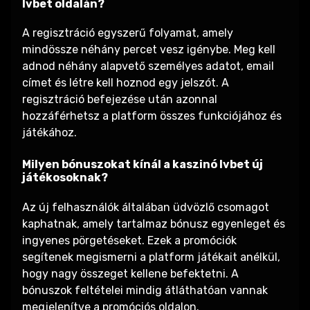
lvbet oldalán?
A regisztráció egyszerű folyamat, amely
mindössze néhány percet vesz igénybe. Meg kell
adnod néhány alapvető személyes adatot, email
címet és létre kell hoznod egy jelszót. A
regisztráció befejezése után azonnal
hozzáférhetsz a platform összes funkciójához és
játékához.
Milyen bónuszokat kínál a kaszinó lvbet új
játékosoknak?
Az új felhasználók általában üdvözlő csomagot
kaphatnak, amely tartalmaz bónusz egyenleget és
ingyenes pörgetéseket. Ezek a promóciók
segítenek megismerni a platform játékait anélkül,
hogy nagy összeget kellene befektetni. A
bónuszok feltételei mindig átláthatóan vannak
megjelenítve a promóciós oldalon.