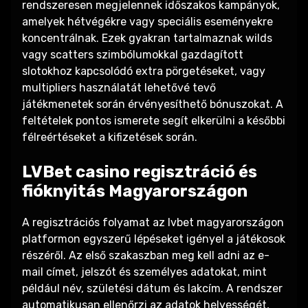
rendszeresen megjelennek időszakos kampányok,
amelyek hétvégékre vagy speciális eseményekre
koncentrálnak. Ezek gyakran tartalmaznak wilds
vagy scatters szimbólumokkal gazdagított
slotokhoz kapcsolódó extra pörgetéseket, vagy
multipliers használatát lehetővé tevő
játékmenetek során érvényesíthető bónuszokat. A
feltételek pontos ismerete segít elkerülni a későbbi
félreértéseket a kifizetések során.
LVBet casino regisztráció és
fióknyitás Magyarországon
A regisztrációs folyamat az lvbet magyarországon
platformon egyszerű lépéseket igényel a játékosok
részéről. Az első szakaszban meg kell adni az e-
mail címet, jelszót és személyes adatokat, mint
például név, születési dátum és lakcím. A rendszer
automatikusan ellenőrzi az adatok helyességét,