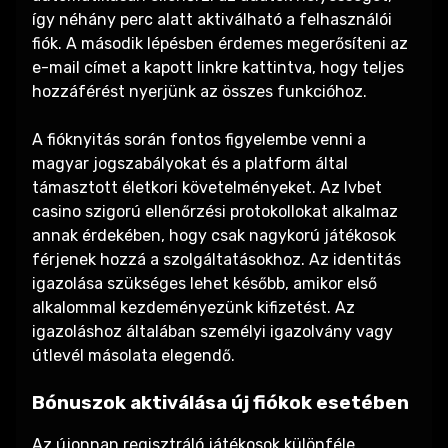
így néhány perc alatt aktiválható a felhasználói
fiók. A második lépésben érdemes megerősíteni az
e-mail címet a kapott linkre kattintva, hogy teljes
hozzáférést nyerjünk az összes funkcióhoz.
A fióknyitás során fontos figyelembe venni a
magyar jogszabályokat és a platform által
támasztott életkori követelményeket. Az lvbet
casino szigorú ellenőrzési protokollokat alkalmaz
annak érdekében, hogy csak nagykorú játékosok
férjenek hozzá a szolgáltatásokhoz. Az identitás
igazolása szükséges lehet később, amikor első
alkalommal kezdeményezünk kifizetést. Az
igazoláshoz általában személyi igazolvány vagy
útlevél másolata elegendő.
Bónuszok aktiválása új fiókok esetében
Az újonnan regisztráló játékosok különféle